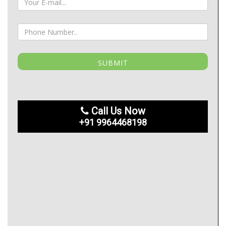
Call Us Now
+91 9964468198